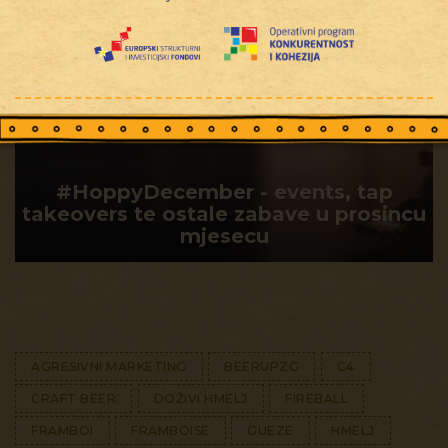
#HoppyDecember - events, tap
takeovers te ostale zabave u prosincu
mjesecu
AGRESIVNI MARKETING
BEERUPZG
C4
CRAFT BEER
DOŽIVI HMELJ
FIREBALL
FRAMBOI
FRAMBOISE
GUEZE
HMELJ