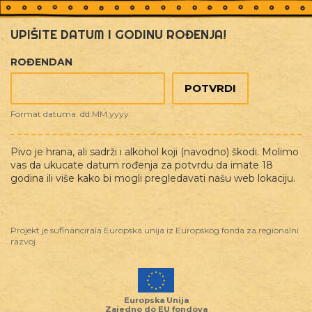
UPIŠITE DATUM I GODINU ROĐENJA!
ROĐENDAN
Format datuma: dd.MM.yyyy
Pivo je hrana, ali sadrži i alkohol koji (navodno) škodi. Molimo
vas da ukucate datum rođenja za potvrdu da imate 18
godina ili više kako bi mogli pregledavati našu web lokaciju.
Tag
/ Prosinac
PROSINAC
Projekt je sufinancirala Europska unija iz Europskog fonda za regionalni
razvoj
Europska Unija
Zajedno do EU fondova