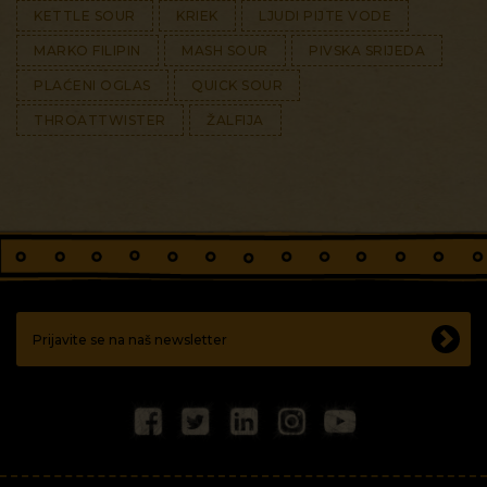
KETTLE SOUR
KRIEK
LJUDI PIJTE VODE
MARKO FILIPIN
MASH SOUR
PIVSKA SRIJEDA
PLAĆENI OGLAS
QUICK SOUR
THROATTWISTER
ŽALFIJA