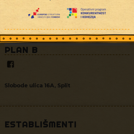
PLAN B
Slobode ulica 16A, Split
ESTABLIŠMENTI