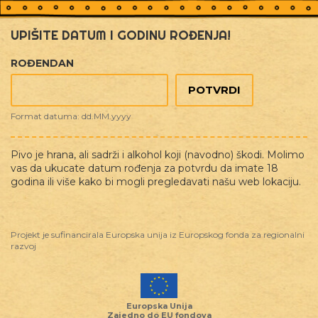
UPIŠITE DATUM I GODINU ROĐENJA!
ROĐENDAN
Format datuma: dd.MM.yyyy
Pivo je hrana, ali sadrži i alkohol koji (navodno) škodi. Molimo
vas da ukucate datum rođenja za potvrdu da imate 18
PLAN B
godina ili više kako bi mogli pregledavati našu web lokaciju.
Projekt je sufinancirala Europska unija iz Europskog fonda za regionalni
razvoj
Europska Unija
Zajedno do EU fondova